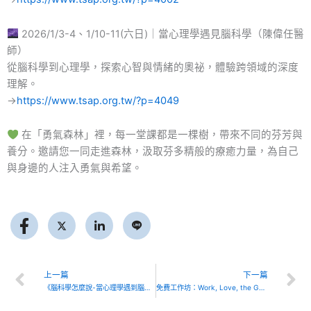
2026/1/3-4、1/10-11(六日)｜當心理學遇見腦科學（陳偉任醫
師）
從腦科學到心理學，探索心智與情緒的奧祕，體驗跨領域的深度
理解。
→
https://www.tsap.org.tw/?p=4049
在「勇氣森林」裡，每一堂課都是一棵樹，帶來不同的芬芳與
養分。邀請您一同走進森林，汲取芬多精般的療癒力量，為自己
與身邊的人注入勇氣與希望。
Prev
上一篇
下一篇
《腦科學怎麼說-當心理學遇到腦科學初階及進階課程》
免費工作坊：Work, Love, the Good Life: 後四十人生勇氣實踐