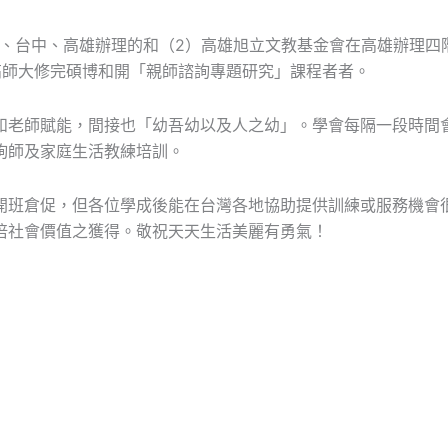
北、台中、高雄辦理的和（2）高雄旭立文教基金會在高雄辦理四
高師大修完碩博和開「親師諮詢專題研究」課程者者。
和老師賦能，間接也「幼吾幼以及人之幼」。學會每隔一段時間
詢師及家庭生活教練培訓。
開班倉促，但各位學成後能在台灣各地協助提供訓練或服務機會
倍社會價值之獲得。敬祝天天生活美麗有勇氣！