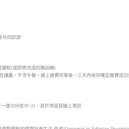
會共同認證
證課程(或即將完成四階訓練)
。(含講義，不含午餐。線上繳費完畢後，三天內收到確定繳費成功
路306號3F-2)，其於地區採線上視訊
康社會生活 作者)Diplomat in Adlerian Psychology by N