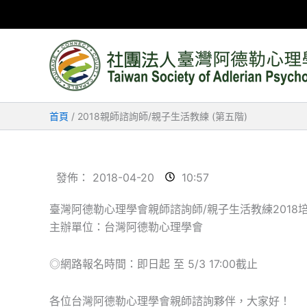
跳
至
主
要
內
容
首頁
2018親師諮詢師/親子生活教練 (第五階)
發佈：
2018-04-20
10:57
臺灣阿德勒心理學會親師諮詢師/親子生活教練2018培
主辦單位：台灣阿德勒心理學會
◎網路報名時間：即日起 至 5/3 17:00截止
各位台灣阿德勒心理學會親師諮詢夥伴，大家好！