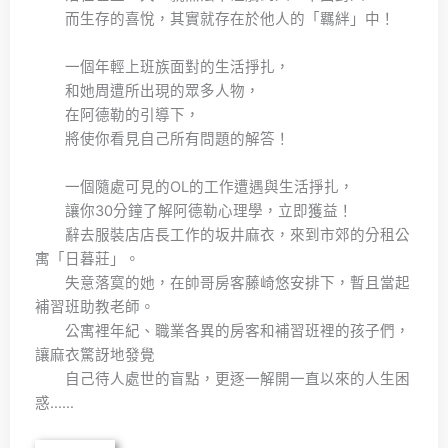
而生存的喜悅，其實就存在於他人的「羈絆」中！
一個年輕上班族面對的生活掙扎，
和她周遭所出現的眾多人物，
在阿德勒的引導下，
將使你看見自己所有問題的解答！
一個隨處可見的OL的工作遭遇與生活掙扎，
讓你30分鐘了解阿德勒心理學，立即獲益！
辭去服裝店店長工作的坂井麻衣，來到市郊的分租公
寓「日暮莊」。
失意落寞的她，在帥哥房客藤崎悠安排下，暫且當起
補習班助教老師。
公寓裡年紀、職業各異的房客和補習班裡的孩子們，
讓麻衣驚訝地發覺
自己待人處世的盲點，更逐一解開一直以來的人生困
惑……