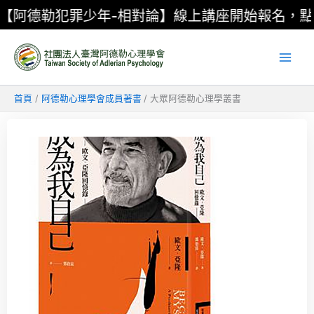
跳
少年-相對論】線上講座開始報名，點我了解更多
至
主
要
內
容
首頁
阿德勒心理學會成員著書
大眾阿德勒心理學叢書