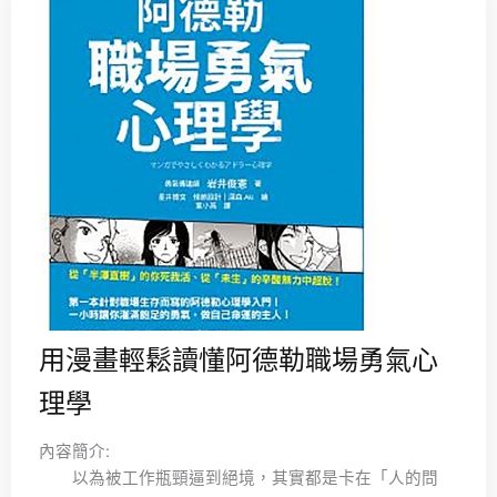
用漫畫輕鬆讀懂阿德勒職場勇氣心
理學
內容簡介:
以為被工作瓶頸逼到絕境，其實都是卡在「人的問