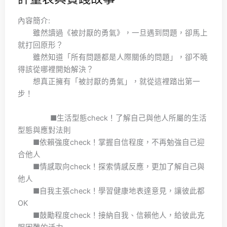
內容簡介:
雖然讀過《被討厭的勇氣》，一旦遇到問題，卻馬上
就打回原形？
雖然知道「所有問題都是人際關係的問題」，卻不曉
得該從哪裡開始解決？
想真正擁有「被討厭的勇氣」，就從這裡踏出第一
步！
■生活型態check！了解自己與他人所屬的生活
型態與應對法則
■依賴強度check！掌握自信程度，不再勉強自己迎
合他人
■情感取向check！探索情感反應，更加了解自己與
他人
■自我主張check！學習健康地表達意見，讓彼此都
OK
■鼓勵程度check！接納自我、信賴他人，給彼此克