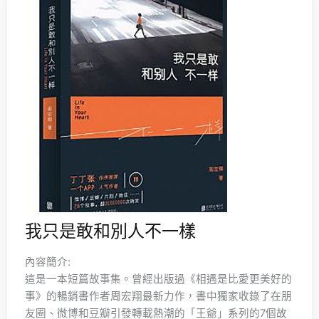
我只是敢和別人不一樣
內容簡介:
這是一本短篇故事集。曾經出版過《相遇是比愛更美好的
事》的暢銷書作者周宏翔最新力作，書中獨家收錄了在朋
友圈、微博和豆瓣引發轉載熱潮的「王爺」系列的7個故