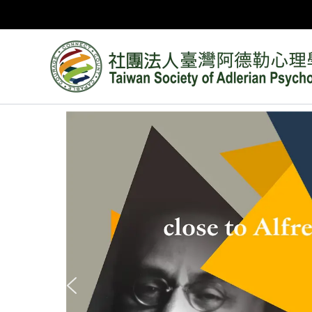
跳
至
主
要
內
容