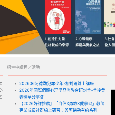
招生中課程／活動
本
202606阿德勒犯罪少年-相對論線上講座
的
2026年國際個體心理學亞洲聯合研討會-會後發
望
表精華分享會
【2026好課推薦】「自信X勇敢X愛學習」教師
專業成長社群線上研習：與阿德勒有約系列