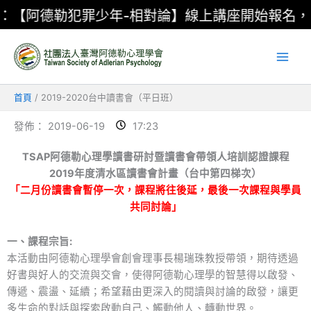
跳
阿德勒犯罪少年-相對論】線上講座開始報名，點
至
主
要
內
容
首頁
2019-2020台中讀書會（平日班）
發佈：
2019-06-19
17:23
TSAP阿德勒心理學讀書研討暨讀書會帶領人培訓認證課程
2019年度清水區讀書會計畫（台中第四梯次）
「二月份讀書會暫停一次，課程將往後延，最後一次課程與學員
共同討論」
一、課程宗旨:
本活動由阿德勒心理學會創會理事長楊瑞珠教授帶領，期待透過
好書與好人的交流與交會，使得阿德勒心理學的智慧得以啟發、
傳遞、震盪、延續；希望藉由更深入的閱讀與討論的啟發，讓更
多生命的對話與探索啟動自己、觸動他人、轉動世界。