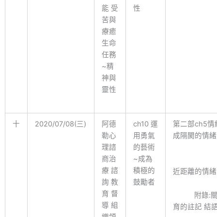
能 受
性
苦與
療癒
生命
任務
~精
神與
靈性
十
2020/07/08(三)
阿德
ch10 運
第二部ch5情
勒心
用勇氣
成隔閡的
理諮
的藝術
商治
~成為
療 諮
積極的
近距離的情緒
詢 教
鼓勵者
育 督
附錄:關
導 組
育的註記 結