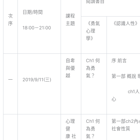
閱讀書目
日期/時間
次
課程
序
主題
《勇氣
《認識人性》
18:00－21:00
心理
學》
自卑
Ch1 何
序 前言
與優
為勇
越
氣？
第一部 概說 
一
2019/9/11(三)
ch1人
心
心理
Ch1 何
第一部ch2
健
為勇
社會性質
康 社
氣？