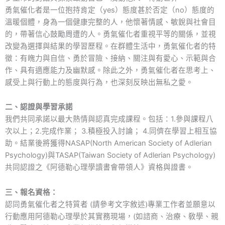
勇氣催化者是一位抱持肯定（yes）態度甚於否定（no）態度的
溫暖個體，身為一個健康完整的人，他懷著情感、敏銳與社會目
的，帶著信心鼓勵周遭的人。勇氣催化者重視平等的關係，並視
改變為選擇與結果的學習歷程。在群體生活中，勇氣催化者的特
徵：有魄力與自信、勇於冒險、接納、關注與有愛心、示範與合
作、具有適應能力及幽默感。除此之外，勇氣催化者在思考上、
感受上與行動上的態度與行為，也深刻反映出無私之愛。
二、認證與學習承諾
我們共同承諾以最大熱情與認真完成課程。包括：1.參與課程八
次以上；2.完成作業； 3.積極投入討論； 4.同儕在學習上相互協
助。結業後將獲得NASAP(North American Society of Adlerian
Psychology)與TASAP(Taiwan Society of Adlerian Psychology)
共同認證之《阿德勒心理學讀書會帶領人》資格與證書。
三、報名資格：
認同勇氣催化者之特質者 (請參考文字敘述)專業工作者並願意以
行動應用阿德勒心理學於其實務現場，(如諮商、治療、敎學、親