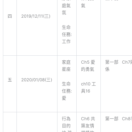
庭氣
氣
氛
四
2019/12/11(三)
生命
任務:
工作
家庭
Ch5 愛
第一部 Ch7
星座
的勇氣
係
五
2020/01/08(三)
生命
ch10 工
任務:
具16
愛
行為
Ch6 共
第一部 Ch8
目的
築友情