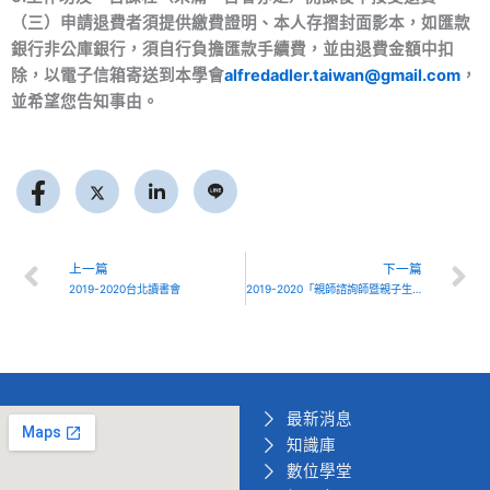
（三）申請退費者須提供繳費證明、本人存摺封面影本，如匯款
銀行非公庫銀行，須自行負擔匯款手續費，並由退費金額中扣
除，以電子信箱寄送到本學會
alfredadler.taiwan@gmail.com
，
並希望您告知事由。
Prev
上一篇
下一篇
2019-2020台北讀書會
2019-2020「親師諮詢師暨親子生活教練」認證課程(台北場)
最新消息
知識庫
數位學堂