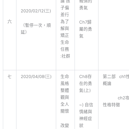
論 孩
親情的
子偏
勇氣
2020/02/12(三)
差行
六
為了
Ch7歸
（暫停一次，順
解與
屬的勇
延）
矯正
氣
生命
任務
:社群
七
2020/04/08(三)
生命
Ch8存
第二部 ch1
風格
在的勇
概論
整體
氣(上)
觀與
ch2攻
全人
~) 自信
性格特徵
關懷
情緒與
神經症
改變
狀