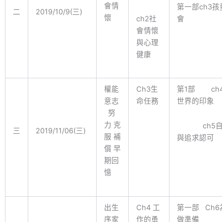
會情
第一部ch3
二
2019/10/9(三)
懷
ch2社
會
會情懷
與心理
健康
權能
Ch3生
第1部 ch
意志
命任務
世界的印象
努
力 克
ch5自
三
2019/11/06(三)
服 補
與追求認可
償 早
期回
憶
出生
Ch4 工
第一部 Ch
序家
作的勇
做準備