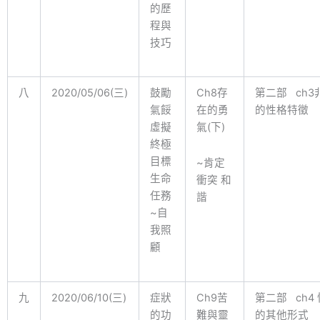
的歷
程與
技巧
八
2020/05/06(三)
鼓勵
Ch8存
第二部 ch3
氣餒
在的勇
的性格特徵
虛擬
氣(下)
終極
目標
~肯定
生命
衝突 和
任務
諧
~自
我照
顧
九
2020/06/10(三)
症狀
Ch9苦
第二部 ch4
的功
難與靈
的其他形式