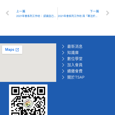
Prev
上一篇
下一篇
2021年會系列工作坊： 認識自己的新路徑–正念與阿德勒的對話
2021年會系列工作坊 與「專注於靈性（Spiritually-focused）」之個案工作
最新消息
知識庫
數位學堂
加入會員
續繳會費
關於TSAP