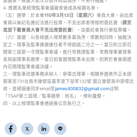
製選票。候選人號次以收件時間為序，不另行抽籤。
4. 推薦名單經理監事會議審查後成為候選名單。
（五）選舉：於本會
110年3月13日（星期六）
會員大會，由出席
會員以無記名連記法進行投票，不克出席者得檢附委託書（
請至
底部下載會員大會不克出席委託書
），由委託會員行使投票權。
（六）當選：以各候選人得票數多寡為序，票數相同時，抽籤決
定之。理事及監事連選連任者不得超過二分之一。當日則立即召
開第三屆第一次理監事會議，進行常務理監事、常務理事兼理事
長與副理事長選舉。當日如當選理監事未出席，則將於會後兩週
內召開理監事會議決議。
三、理監事改選事務承辦人：廖偉志理事，相關參選表件正本請
郵寄至731台南市後壁區嘉苳里下茄苳132號 國立後壁高中廖偉志
收，並掃描後同步email至
james400832@gmail.com
註明
「TSAP第三屆理／監事選舉：姓名」，俾利彙整。
四、以上經理監事會通過後公告執行之。