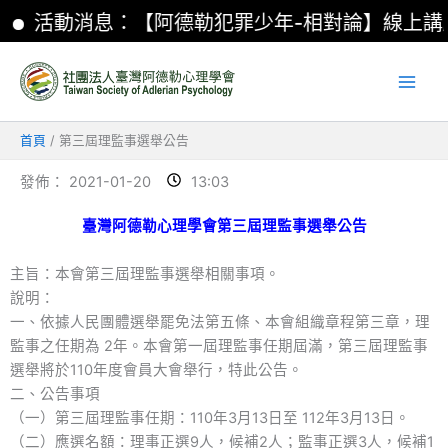
跳
活動消息：【阿德勒犯罪少年-相對論】線上講
至
主
要
內
容
首頁
第三屆理監事選舉公告
發佈：
2021-01-20
13:03
臺灣阿德勒心理學會第三屆理監事選舉公告
主旨：本會第三屆理監事選舉相關事項。
說明：
一、依據人民團體選舉罷免法第五條、本會組織章程第三章，理
監事之任期為 2年。本會第一屆理監事任期屆滿，第三屆理監事
選舉將於110年度會員大會舉行，特此公告。
二、公告事項
（一）第三屆理監事任期：110年3月13日至 112年3月13日。
（二）應選名額：理事正選9人，候補2人；監事正選3人，候補1