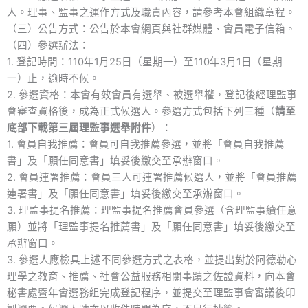
人。理事、監事之運作方式及職責內容，請參考本會組織章程。
（三）公告方式：公告於本會網頁與社群媒體、會員電子信箱。
（四）參選辦法：
1. 登記時間：110年1月25日（星期一）至110年3月1日（星期
一）止，逾時不候。
2. 參選資格：本會有效會員有選舉、被選舉權，登記後經理監事
會審查資格後，成為正式候選人。參選方式包括下列三種（
請至
底部下載第三屆理監事選舉附件
）：
1. 會員自我推薦：會員可自我推薦參選，並將「會員自我推薦
書」及「願任同意書」填妥後繳交至承辦窗口。
2. 會員連署推薦：會員三人可連署推薦候選人，並將「會員推薦
連署書」及「願任同意書」填妥後繳交至承辦窗口。
3. 理監事提名推薦：理監事提名推薦會員參選（含理監事續任意
願）並將「理監事提名推薦書」及「願任同意書」填妥後繳交至
承辦窗口。
3. 參選人應檢具上述不同參選方式之表格，並提出對於阿德勒心
理學之教育、推薦、社會公益服務相關事蹟之佐證資料，向本會
秘書處暨年會選務組完成登記程序，並提交至理監事會審議後印