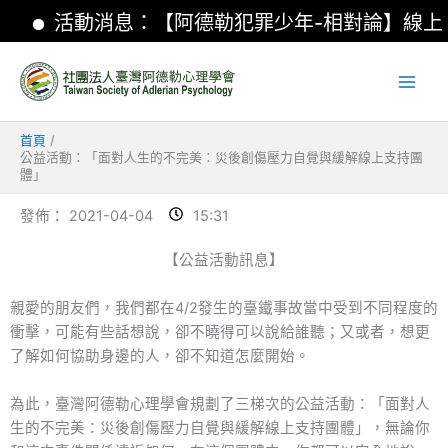
跳
活動消息：【阿德勒犯罪少年-相對論】線上
至
主
要
內
容
首頁
公益活動：「面對人生的不完美：災後創傷壓力自覺與緩解線上支持團
體」
發佈：
2021-04-04
15:31
【公益活動訊息】
親愛的朋友們，我們都在4/2發生的臺鐵事故當中受到不同程度的
衝擊，可能有些話想說，卻不曉得可以說給誰聽；又或者，想更
了解如何協助身邊的人，卻不知道怎麼開始。
為此，臺灣阿德勒心理學會規劃了三梯次的公益活動：「面對人
生的不完美：災後創傷壓力自覺與緩解線上支持團體」，無論你