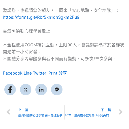
邀請您、也邀請您的親友，一同來「安心地聽、安全地說」：
https://forms.gle/Rbr5kn1dnSgkm2Fu9
臺灣阿德勒心理學會敬上
＊全程使用ZOOM視訊互動，上限90人，會議邀請碼將於各梯次
開始前一小時寄發。
＊團體分享內容隨參與者不同而有變動，可多次/單次參與。
Facebook
Line
Twitter
Print
分享
Prev
上一篇
下一篇
臺灣阿德勒心理學會 第三屆理監事當選名單
2021年度高雄市教育局「不完美的父母」成長團體暨青少年營隊