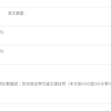
： 英文摘要：
列）
列）
明計劃編號；如改寫自學位論文請註明（本文係OOO提OO大學