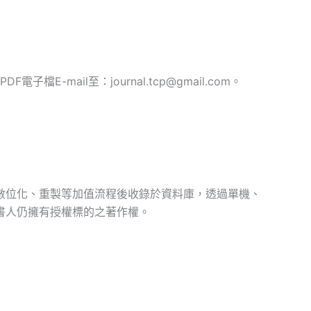
ail至：journal.tcp@gmail.com。
數位化、重製等加值流程後收錄於資料庫，透過單機、
書人仍擁有授權標的之著作權。