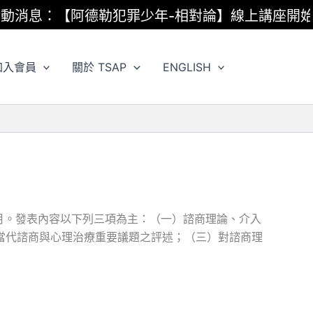
：【阿德勒犯罪少年-相對論】線上講座開始報名
加入會員
關於 TSAP
ENGLISH
月。發表內容以下列三項為主：（一）諮商理論、介入
當代諮商與心理治療重要議題之評述；（三）對諮商理