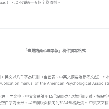
g head），以不超過十五個字為原則。
「臺灣諮商心理學報」稿件撰寫格式
以八千字為原則（含圖表、中英文摘要及參考文獻）。本學刊依循美國心
ublication manual of the American Psychological As
版本格式處理。內文中，中文文稿請用1.5倍間距之12號新細明體，標點
，標點符號及空白字為全形。以單欄版面橫向列於A4規格紙張。 中英文文