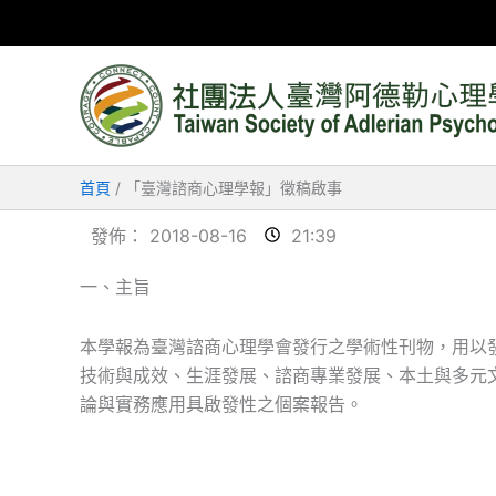
跳
至
主
要
內
容
首頁
「臺灣諮商心理學報」徵稿啟事
發佈：
2018-08-16
21:39
一、主旨
本學報為臺灣諮商心理學會發行之學術性刊物，用以
技術與成效、生涯發展、諮商專業發展、本土與多元
論與實務應用具啟發性之個案報告。