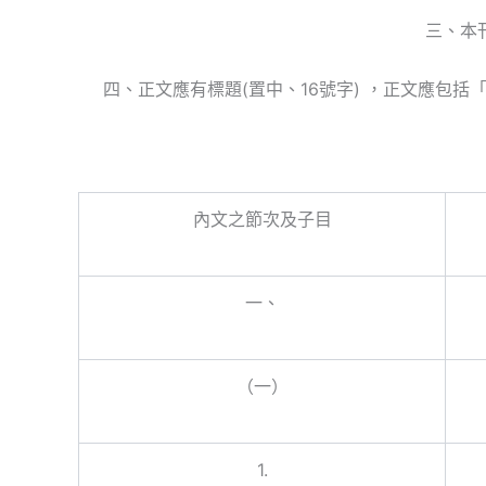
三、本
四、正文應有標題(置中、16號字) ，正文應
內文之節次及子目
一、
1
（一）
1
1.
1